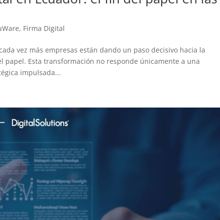
uWare
,
Firma Digital
cada vez más empresas están dando un paso decisivo hacia la
el papel. Esta transformación no responde únicamente a una
tégica impulsada...