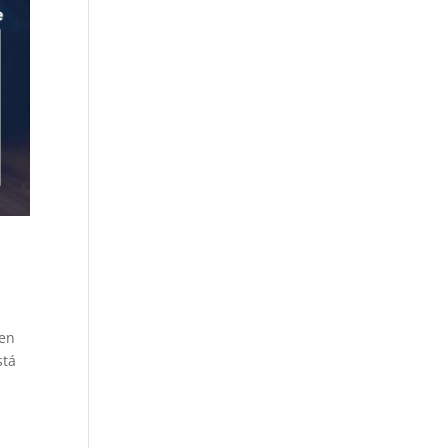
 en
stá