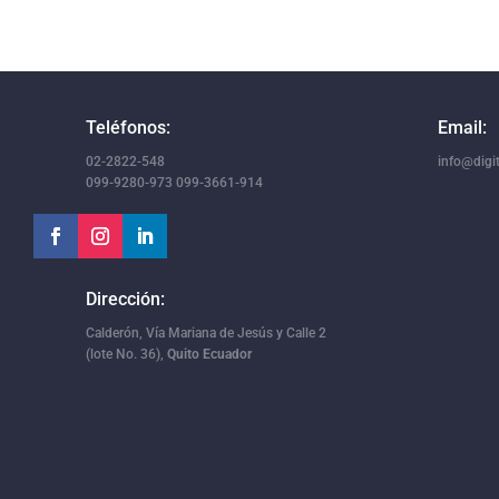
Teléfonos:
Email:
02-2822-548
info@digit
099-9280-973 099-3661-914
Dirección:
Calderón, Vía Mariana de Jesús y Calle 2
(lote No. 36),
Quito Ecuador