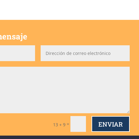
mensaje
ENVIAR
=
13 + 9