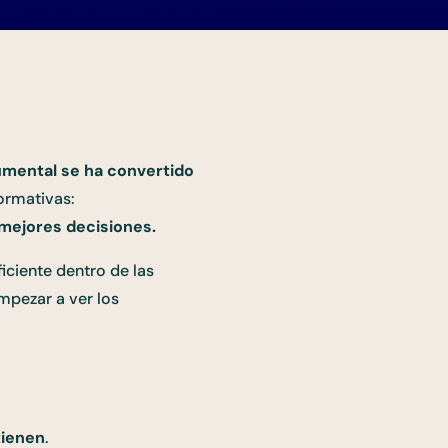
umental se ha convertido
ormativas:
 mejores decisiones.
iciente dentro de las
mpezar a ver los
tienen
.