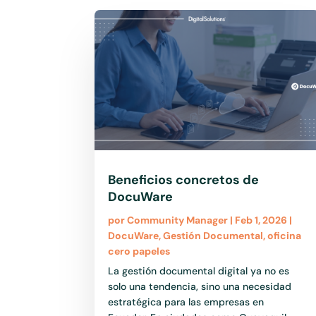
Beneficios concretos de
DocuWare
por
Community Manager
|
Feb 1, 2026
|
DocuWare
,
Gestión Documental
,
oficina
cero papeles
La gestión documental digital ya no es
solo una tendencia, sino una necesidad
estratégica para las empresas en