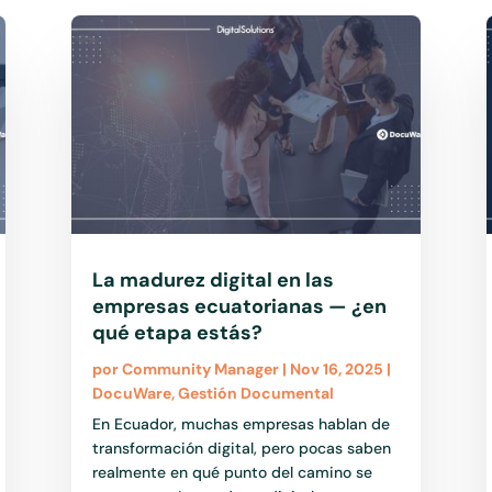
La madurez digital en las
empresas ecuatorianas — ¿en
qué etapa estás?
por
Community Manager
|
Nov 16, 2025
|
DocuWare
,
Gestión Documental
En Ecuador, muchas empresas hablan de
transformación digital, pero pocas saben
realmente en qué punto del camino se