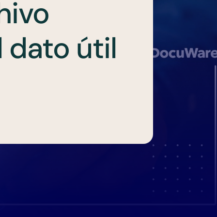
hivo
l dato útil